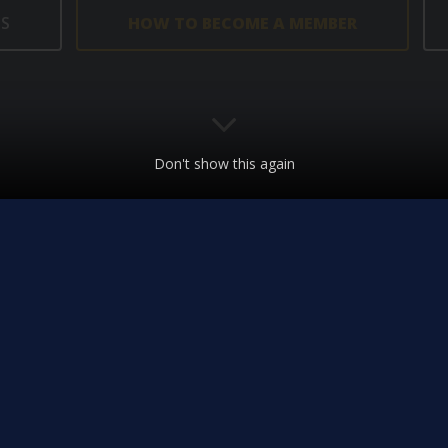
S
HOW TO BECOME A MEMBER
Don't show this again
NEWS
As the Turkish Sh
Marine Services 
Association, we 